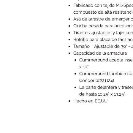
Fabricado con tejido Mil-Spe
compuesto de alta resistencia
Asa de arrastre de emergenc
Cincha pesada para accesori
Tirantes ajustables y fajín c
Bolsillo para placa de fácil a
Tamaño:
Ajustable de 30" -
Capacidad de la armadura:
Cummerbund acepta inser
x 10"
Cummerbund también compa
Condor (#221124)
La parte delantera y trase
de hasta 10,25" x 13,25"
Hecho en EE.UU