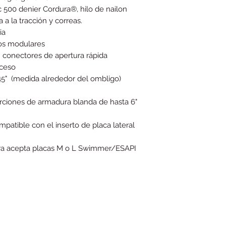
c 500 denier Cordura®, hilo de nailon
 a la tracción y correas.
ia
os modulares
on conectores de apertura rápida
cceso
 45"
(medida alrededor del ombligo)
ciones de armadura blanda de hasta 6"
tible con el inserto de placa lateral
ra
acepta placas M o L Swimmer/ESAPI