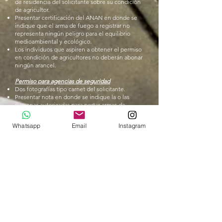
de residencia del solicitante sobre su condición
de agricultor.
Presentar certificación del ANAN en donde se
indique que el arma de fuego a registrar no
representa ningún peligro para el equilibrio
medioambiental y ecológico.
Los individuos que aspiren a obtener el permiso
en condición de agricultores no deberán abonar
ningún arancel.
Permiso para agencias de seguridad
Dos fotografías tipo carnet del solicitante.
Presentar nota en donde se indique la o las
personas autorizadas para portar armas de
fuego, al igual que su cargo dentro de la
agencia de seguridad.
Whatsapp
Email
Instagram
Presentar evaluación psicológica de la o las
personas que aspiran a obtener el permiso para
el porte de arma, indicando su idoneidad para
dicho efecto.
Presentar certificado de operaciones e
xpedido
por el Ministerio de Gobierno y Justicia.
¿Dónde
realizo el trámite
?
El interesado debe presentar la documentación
en la Dirección Institucional en Asuntos
Seguridad Pública (DIASP) ubicado en Balboa,