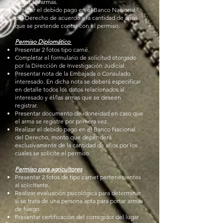
portar las armas.
Realizar el debido pago en el Banco Nacional
del Derecho de acuerdo a la cantidad de años
que se pretende contar con el permiso.
Permiso Diplomático
Presentar 2 fotos tipo carné.
Completar el formulario de solicitud otorgado
por la Dirección de Investigación Judicial.
Presentar nota de la Embajada o Consulado
interesado. En dicha nota se deberá especificar
en detalle todos los datos relacionados al
interesado y el/las armas que se deseen
registrar.
Presentar documento de idoneidad en caso que
el arma se registre por primera vez.
Realizar el debido pago en el Banco Nacional
del Derecho, monto que dependerá
exclusivamente de la cantidad de años por los
cuales se solicite el permiso.
Permiso para agricultores
Presentar 2 fotos de tipo carnet pertenecientes
al solicitante.
Realizar evaluación psicológica para determinar
si se trata de una persona apta para portar armas
de fuego.
Presentar certificación del corregidor del lugar