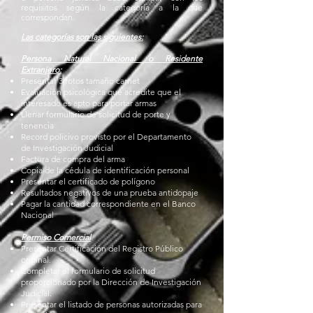
requisitos según la categoría a la que
correspondan.
Las categorías son las siguientes:
Persona Natural Nacional o Residente
Extranjero:
Presentar 3 fotos tamaño carnet
Evaluación psicológica que acredite que el
interesado es apto para portar armas
Llenar formulario de solicitud de porte y
tenencia
Record policivo provisto por el Departamento
de Investigación Judicial
Factura de compra del arma
Copia de la cédula
de identificación personal
Presentar el certificado de polígono
Resultados negativos de una prueba antidopaje
Pagar la cantidad correspondiente en el Banco
Nacional
Permiso Comercial
Presentar Certificación del Registro Público
original.
Completar el formulario de solicitud
proporcionado por la Dirección de Investigación
Judicial.
Presentar el listado de personas autorizadas para