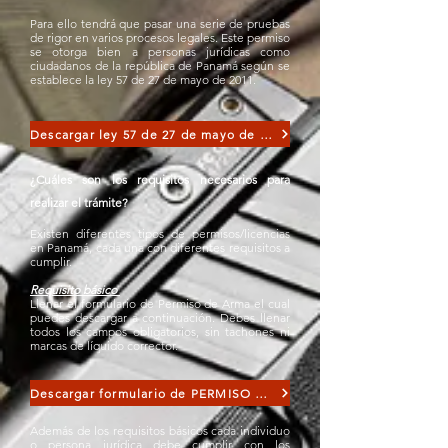
Para ello tendrá que pasar una serie de pruebas
de rigor en varios procesos legales. Este permiso
se otorga bien a personas jurídicas como
ciudadanos de la república de Panamá según se
establece la ley 57 de 27 de mayo de 2011.
Descargar ley 57 de 27 de mayo de 2011
¿Cuáles
son los requisitos necesarios para
realizar el trámite
?
Existen diferentes tipos de permisos/licencias
en Panamá, cada una con diferentes requisitos a
cumplir.
Requisito básico
Llenar el formulario de Permiso de Arma el cual
puedes descargar a continuación. Debes llenar
todos los campos obligatorios, sin tachones ni
marcas de líquido corrector.
Descargar formulario de PERMISO PORTE Y TENENCIA de armas
Además de los requisitos básicos cada individuo
o persona jurídica debe cumplir con los