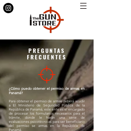
PREGUNTAS
FRECUENTES
¿Cómo
puedo obtener el permiso de armas en
Panamá?
Para obtener el permiso de armas deberá acudir
a El Ministerio de Seguridad Pública de la
República de Panamá, este ente es el encargado
de procesar los formularios necesarios para el
trámite, donde le harán una serie de
evaluaciones psicotécnicas para ser beneficiario
del permiso se armas en la República de
Panamá.