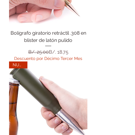
Bolígrafo giratorio retráctil .308 en
blister de latón pulido
Precio
Precio de oferta
B/. 25.00
B/. 18.75
Descuento por Décimo Tercer Mes
NUEVO