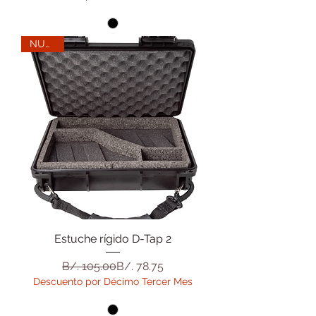
NUEVO
Estuche rígido D-Tap 2
Precio
Precio de oferta
B/. 105.00
B/. 78.75
Descuento por Décimo Tercer Mes