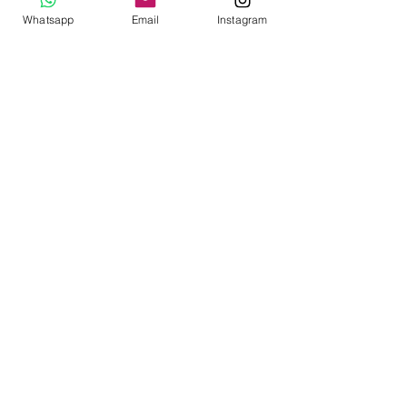
Whatsapp
Email
Instagram
Agotado
Descuento por Décimo Tercer
Mes
NUEVO
Calibre 50 - Bottle Opener in Brass
Agotado
Descuento por Décimo Tercer
Mes
NUEVO