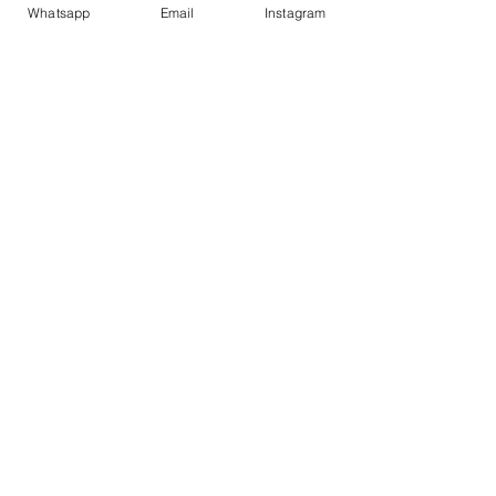
Whatsapp
Email
Instagram
SOLD OUT
Estuche rígido para 8 pistolas
Agotado
Descuento por Décimo Tercer
Mes
SOLD OUT