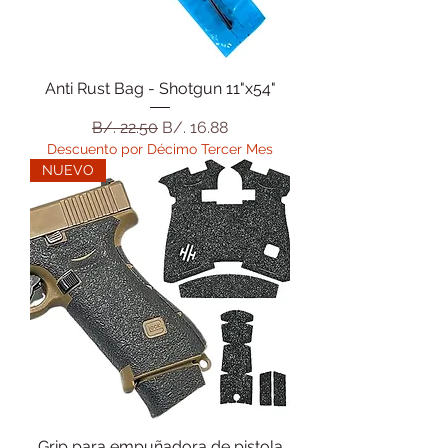
Anti Rust Bag - Shotgun 11"x54"
Precio
Precio de oferta
B/. 22.50
B/. 16.88
Descuento por Décimo Tercer Mes
NUEVO
Grip para empuñadora de pistola