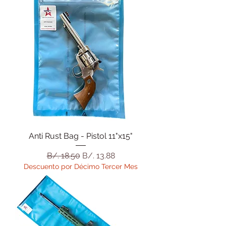
Anti Rust Bag - Pistol 11"x15"
Precio
Precio de oferta
B/. 18.50
B/. 13.88
Descuento por Décimo Tercer Mes