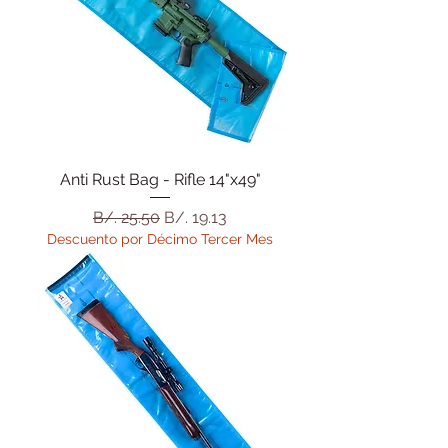
Anti Rust Bag - Rifle 14"x49"
Precio
Precio de oferta
B/. 25.50
B/. 19.13
Descuento por Décimo Tercer Mes