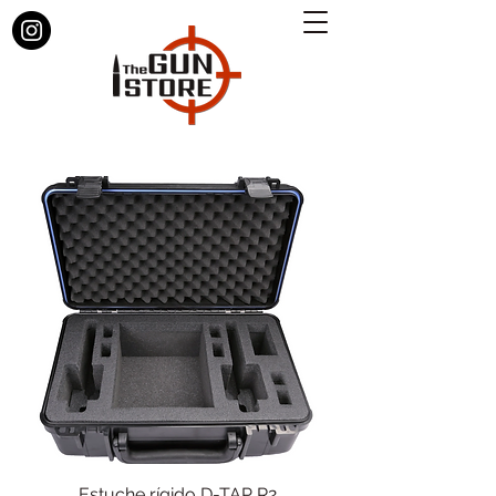
Estuche rígido D-TAP R2