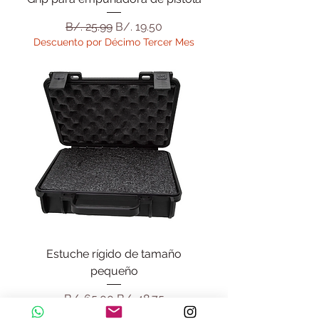
Precio
Precio de oferta
B/. 25.99
B/. 19.50
Descuento por Décimo Tercer Mes
Estuche rígido de tamaño
pequeño
Precio
Precio de oferta
B/. 65.00
B/. 48.75
Descuento por Décimo Tercer Mes