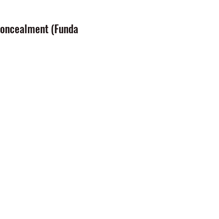
Concealment (Funda
o