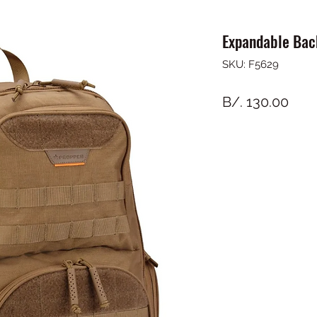
Expandable Ba
SKU: F5629
Prec
B/. 130.00