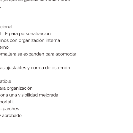
n.
cional
LE para personalización
ernos con organización interna
terno
cremallera se expanden para acomodar
s ajustables y correa de esternón
atible
ara organización.
iona una visibilidad mejorada
ortátil
a parches
y aprobado