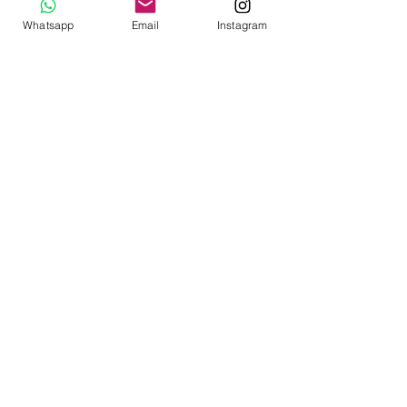
Whatsapp
Email
Instagram
(+507)
6201-1509
(+507) 374-9297
(+507) 374-9298
Lunes a viernes: 9:00 am a 6:00 pm
Sábados: Por citas
info@thegunstorepanama.com
Vía Ricardo J. Alfaro, Panamá,
Provincia de Panamá