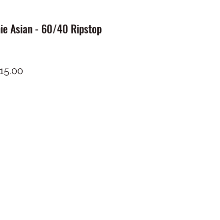
e Asian - 60/40 Ripstop
io
Precio
 15.00
de
oferta