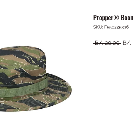
Propper® Booni
SKU: F550225336
Prec
 B/. 20.00 
B/.