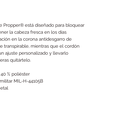
e Propper® está diseñado para bloquear
ener la cabeza fresca en los días
ilación en la corona antidesgarro de
 transpirable, mientras que el cordón
un ajuste personalizado y llevarlo
ras quitártelo.
40 % poliéster
militar MIL-H-44105B
etal