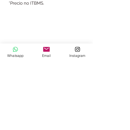
*Precio no ITBMS.
(+507)
6201-1509
(+507) 374-9297
Whatsapp
Email
Instagram
(+507) 374-9298
Lunes a viernes: 9:00 am a 6:00 pm
Sábados: Por citas
info@thegunstorepanama.com
Vía Ricardo J. Alfaro, Panamá,