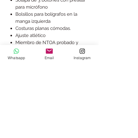
para micrófono
Bolsillos para bolígrafos en la
manga izquierda
Costuras planas cómodas.
Ajuste atlético
Miembro de NTOA probado y
aprobado
Importado
Whatsapp
Email
Instagram
(+507)
6201-1509
(+507) 374-9297
(+507) 374-9298
Lunes a viernes: 9:00 am a 6:00 pm